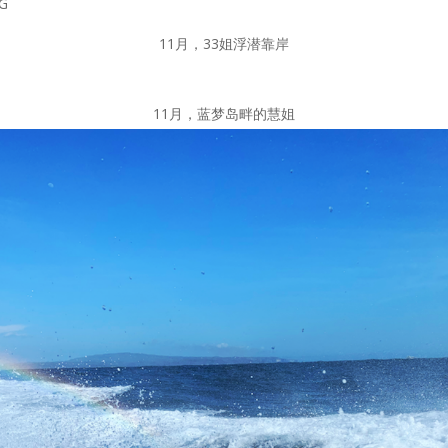
11月，33姐浮潜靠岸
11月，蓝梦岛畔的慧姐