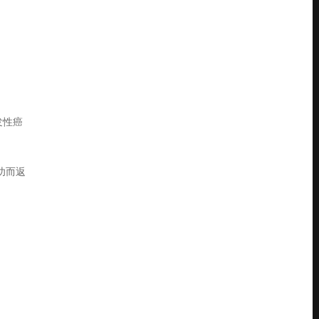
发性癌
功而返