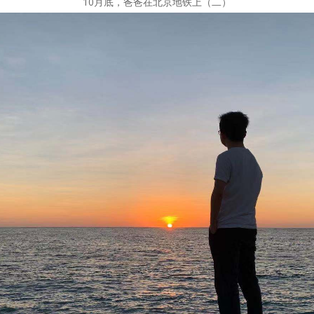
10月底，爸爸在北京地铁上（二）